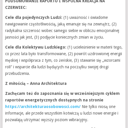
PODSUMOWANIE RAPORTU I WSPÓLNA KREACJA NA
CZERWIEC:
Cele dla pojedynczych Ludzi:
(1) uważność i świadome
nawigowanie częstotliwością, jaką emanuje się na zewnątrz, (2)
radykalna szczerość wobec samego siebie w obliczu emocjonalnej
jasności jak jest, (3) podjęcie koniecznych zmian w życiu.
Cele dla Kolektywu Ludzkiego:
(1) ucieleśnienie w materii tego,
co przez lata było transformowane, (2) powrót uzdrowionej energii
męskiej i współpraca z tym, co żeńskie, (3) stawanie się „wzorcami
roli” i wsparcie dla ludzi będących na początku swojej drogi
przebudzenia.
Z miłością – Anna Architektura
Zachęcam też do zapoznania się w wcześniejszym cyklem
raportów energetycznych dostępnych na stronie
https://architekturaosobowosci.com/
Nie tylko niosą one
informacje, ale przede wszystkim kotwiczą u ludzi nowe energie i
pozwalają utrzymać wyższy poziom wibracyjny.