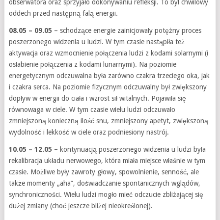
obserwatora oraz sprzyjało dokonywaniu refleksji. To był chwilowy
oddech przed następną falą energii.
08.05 – 09.05
– schodzące energie zainicjowały potężny proces
poszerzonego widzenia u ludzi. W tym czasie nastąpiła też
aktywacja oraz wzmocnienie połączenia ludzi z kodami solarnymi (i
osłabienie połączenia z kodami lunarnymi). Na poziomie
energetycznym odczuwalna była zarówno czakra trzeciego oka, jak
i czakra serca. Na poziomie fizycznym odczuwalny był zwiększony
dopływ w energii do ciała i wzrost sił witalnych. Pojawiła się
równowaga w ciele. W tym czasie wielu ludzi odczuwało
zmniejszoną konieczną ilość snu, zmniejszony apetyt, zwiększoną
wydolność i lekkość w ciele oraz podniesiony nastrój.
10.05 – 12.05
– kontynuacją poszerzonego widzenia u ludzi była
rekalibracja układu nerwowego, która miała miejsce właśnie w tym
czasie. Możliwe były zawroty głowy, spowolnienie, senność, ale
także momenty „aha”, doświadczanie spontanicznych wglądów,
synchroniczności. Wielu ludzi mogło mieć odczucie zbliżającej się
dużej zmiany (choć jeszcze bliżej nieokreślonej).