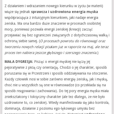
Z działaniem i wdrażaniem nowego kierunku w życiu (w materii)
wiąże się jednak
sprawcza i uzdrowiona energia męska
współpracująca z intuicyjnym kierunkiem, jaki nadaje energia
żeńska. Ma ona bardzo duże znaczenie w procesach osobistej
mocy, ponieważ pozwala energii żeńskiej (kreacji) zacząć
przejawiać się bez ograniczeń związanych z dotychczasową walką i
ochroną siebie samej. (
O procesach powrotu do równowagi oraz
tworzeniu nowych relacji pisałam już w raporcie na maj, ale teraz
proces ten nabiera jeszcze głębszego i szerszego znaczenia.
)
MAŁA DYGRESJA:
Pisząc o energii męskiej nie łączę jej
pejoratywnie z płcią czy orientacją. Chodzi o jej charakter, sposób
poruszania się w Przestrzeni i sposób oddziaływania na otoczenie.
Każdy człowiek nosi w sobie zarówno energię żeńską, jak i męską,
choć nie u wszystkich są one w równowadze (co przekłada się na
sposób reagowania i zachowania). Do tej pory energia męska miała
zniekształcony i toksyczny charakter (ale też dlatego, że nie było
uzdrowione to, co żeńskie). Wtedy manifestowała się jako kontrola,
dominacja, działanie z poziomu ego-lękowego umysłu bez