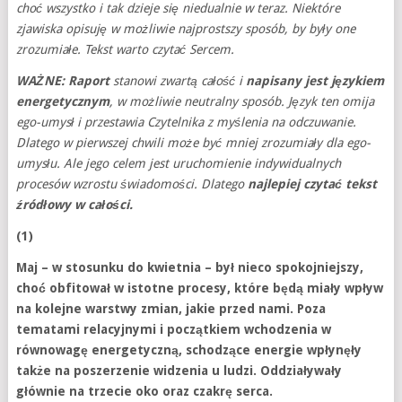
choć wszystko i tak dzieje się niedualnie w teraz. Niektóre
zjawiska opisuję w możliwie najprostszy sposób, by były one
zrozumiałe. Tekst warto czytać Sercem.
WAŻNE: Raport
stanowi zwartą całość i
napisany jest językiem
energetycznym
, w możliwie neutralny sposób. Język ten omija
ego-umysł i przestawia Czytelnika z myślenia na odczuwanie.
Dlatego w pierwszej chwili może być mniej zrozumiały dla ego-
umysłu. Ale jego celem jest uruchomienie indywidualnych
procesów wzrostu świadomości. Dlatego
najlepiej czytać tekst
źródłowy w całości.
(1)
Maj – w stosunku do kwietnia – był nieco spokojniejszy,
choć obfitował w istotne procesy, które będą miały wpływ
na kolejne warstwy zmian, jakie przed nami. Poza
tematami relacyjnymi i początkiem wchodzenia w
równowagę energetyczną, schodzące energie wpłynęły
także na poszerzenie widzenia u ludzi. Oddziaływały
głównie na trzecie oko oraz czakrę serca.