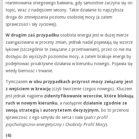
reanimowania śniegowego bałwana, gdy samoistnie zaczyna się on
topić, wraz z nadejściem wiosny. Takie działanie to najszybsza
droga do zmniejszania poziomu osobistej mocy (a zatem
sprawczości i siły życiowej).
W drugim zaś przypadku
osobista energia jest w dużej mierze
zaangażowana w procesy zmian, jednak nadal pojawiają się wzorce
lękowe (szczególnie te związane z przetrwaniam), przez co nie ma
dostępu do wyższych poziomów mocy, a zatem brakuje energii by
podejmować proaktywne działania w kierunku nowego. Pojawia się
wtedy bierność i trwanie.
Tymczasem
w obu przypadkach przyrost mocy związany jest
z wejściem w kreację
(czyli tworzenie czegoś nowego). Kluczem
jest jednak najpierw
zidentyfikowanie wzorców, które blokują
ruch w nowym kierunku
, a następnie
działanie zgodnie ze
swoją strategią i autorytetem decyzyjnym
, bo to przenosi
sprawczość z ego-umysłu do serca i ciała (
patrz profil
psychologiczno-energetyczny i Osobisty Profil Mocy
).
(6)