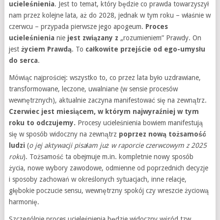
ucieleśnienia
. Jest to temat, który będzie co prawda towarzyszył
nam przez kolejne lata, aż do 2028, jednak w tym roku – właśnie w
czerwcu – przypada pierwsze jego apogeum.
Proces
ucieleśnienia
nie
jest związany z
„rozumieniem” Prawdy. On
jest
życiem Prawdą
. To
całkowite przejście od ego-umysłu
do serca
.
Mówiąc najprościej: wszystko to, co przez lata było uzdrawiane,
transformowane, leczone, uwalniane (w sensie procesów
wewnętrznych), aktualnie zaczyna manifestować się na zewnątrz.
Czerwiec jest miesiącem, w którym najwyraźniej w tym
roku to odczujemy.
Procesy ucieleśnienia bowiem manifestują
się w sposób widoczny na zewnątrz
poprzez nową tożsamość
ludzi
(
o jej aktywacji pisałam już w raporcie czerwcowym z 2025
roku
). Tożsamość ta obejmuje m.in. kompletnie nowy sposób
życia, nowe wybory zawodowe, odmienne od poprzednich decyzje
i sposoby zachowań w określonych sytuacjach, inne relacje,
głębokie poczucie sensu, wewnętrzny spokój czy wreszcie życiową
harmonię.
Szczególnie proces ucieleśnienia będzie widoczny wśród tzw.