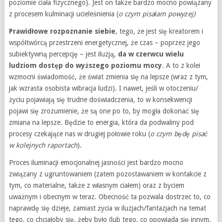
poziomie ciała fizycznego). Jest on także bardzo mocno powiązany
z procesem kulminacji ucieleśnienia (
o czym pisałam powyżej)
Prawidłowe rozpoznanie siebie
, tego, że jest się kreatorem i
współtwórcą przestrzeni energetycznej, że czas – poprzez jego
subiektywną percepcję – jest iluzją,
da w czerwcu wielu
ludziom dostęp do wyższego poziomu mocy
. A to z kolei
wzmocni świadomość, że świat zmienia się na lepsze (wraz z tym,
jak wzrasta osobista wibracja ludzi). I nawet, jeśli w otoczeniu/
życiu pojawiają się trudne doświadczenia, to w konsekwencji
pojawi się zrozumienie, że są one po to, by mogła dokonać się
zmiana na lepsze. Będzie to energia, która da podwaliny pod
procesy czekające nas w drugiej połowie roku (
o czym będę pisać
w kolejnych raportach
).
Proces iluminacji emocjonalnej jasności jest bardzo mocno
związany z ugruntowaniem (zatem pozostawaniem w kontakcie z
tym, co materialne, także z własnym ciałem) oraz z byciem
uważnym i obecnym w teraz. Obecność ta pozwala dostrzec to, co
naprawdę się dzieje, zamiast życia w iluzjach/fantazjach na temat
tego, co chciałoby się, żeby było (lub tego, co opowiada się innym,