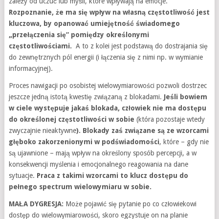
zależy od uczuć lub myśli, które wpływają na emocje.
Rozpoznanie, że ma się wpływ na własną częstotliwość jest
kluczowa, by opanować umiejętność świadomego
„przełączenia się” pomiędzy określonymi
częstotliwościami.
A to z kolei jest podstawą do dostrajania się
do zewnętrznych pól energii (i łączenia się z nimi np. w wymianie
informacyjnej).
Proces nawigacji po osobistej wielowymiarowości pozwoli dostrzec
jeszcze jedną istotą kwestię związaną z blokadami.
Jeśli bowiem
w ciele występuje jakaś blokada, człowiek nie ma dostępu
do określonej częstotliwości w sobie
(która pozostaje wtedy
zwyczajnie nieaktywne
). Blokady zaś związane są ze wzorcami
głęboko zakorzenionymi w podświadomości
, które – gdy nie
są ujawnione – mają wpływ na określony sposób percepcji, a w
konsekwencji myślenia i emocjonalnego reagowania na dane
sytuacje.
Praca z takimi wzorcami to klucz dostępu do
pełnego spectrum wielowymiaru w sobie.
MAŁA DYGRESJA:
Może pojawić się pytanie po co człowiekowi
dostęp do wielowymiarowości, skoro egzystuje on na planie