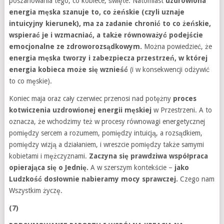
poszanowania tego, co kobiece, święte. Natomiast
uzdrowiona
energia męska szanuje to, co żeńskie (czyli uznaje
intuicyjny kierunek), ma za zadanie chronić to co żeńskie,
wspierać je i wzmacniać, a także równoważyć podejście
emocjonalne ze zdroworozsądkowym.
Można powiedzieć, że
energia męska tworzy i zabezpiecza przestrzeń, w której
energia kobieca może się wznieść
(i w konsekwencji odżywić
to co męskie).
Koniec maja oraz cały czerwiec przenosi nad potężny
proces
kotwiczenia uzdrowionej energii męskiej
w Przestrzeni. A to
oznacza, że wchodzimy też w procesy równowagi energetycznej
pomiędzy sercem a rozumem, pomiędzy intuicją, a rozsądkiem,
pomiędzy wizją a działaniem, i wreszcie pomiędzy także samymi
kobietami i mężczyznami.
Zaczyna się prawdziwa współpraca
opierająca się o Jednię.
A w szerszym kontekście –
jako
Ludzkość dosłownie nabieramy mocy sprawczej.
Czego nam
Wszystkim życzę.
(7)