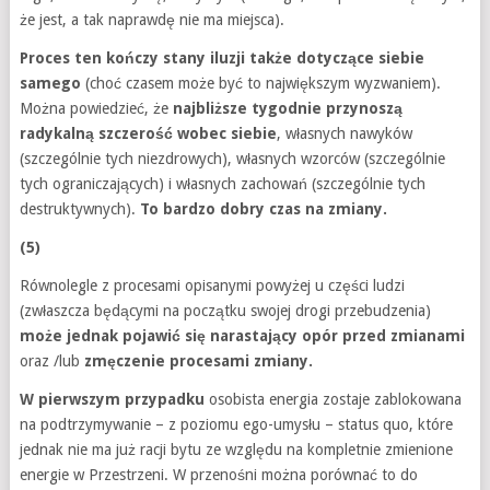
że jest, a tak naprawdę nie ma miejsca).
Proces ten kończy stany iluzji także dotyczące siebie
samego
(choć czasem może być to największym wyzwaniem).
Można powiedzieć, że
najbliższe tygodnie przynoszą
radykalną szczerość wobec siebie
, własnych nawyków
(szczególnie tych niezdrowych), własnych wzorców (szczególnie
tych ograniczających) i własnych zachowań (szczególnie tych
destruktywnych).
To bardzo dobry czas na zmiany.
(5)
Równolegle z procesami opisanymi powyżej u części ludzi
(zwłaszcza będącymi na początku swojej drogi przebudzenia)
może jednak pojawić się narastający opór przed zmianami
oraz /lub
zmęczenie procesami zmiany.
W pierwszym przypadku
osobista energia zostaje zablokowana
na podtrzymywanie – z poziomu ego-umysłu – status quo, które
jednak nie ma już racji bytu ze względu na kompletnie zmienione
energie w Przestrzeni. W przenośni można porównać to do