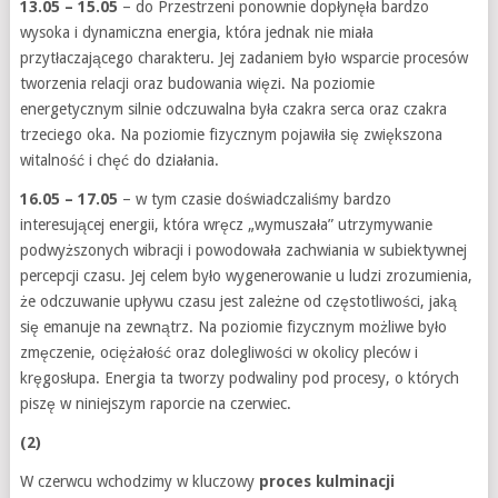
13.05 – 15.05
– do Przestrzeni ponownie dopłynęła bardzo
wysoka i dynamiczna energia, która jednak nie miała
przytłaczającego charakteru. Jej zadaniem było wsparcie procesów
tworzenia relacji oraz budowania więzi. Na poziomie
energetycznym silnie odczuwalna była czakra serca oraz czakra
trzeciego oka. Na poziomie fizycznym pojawiła się zwiększona
witalność i chęć do działania.
16.05 – 17.05
– w tym czasie doświadczaliśmy bardzo
interesującej energii, która wręcz „wymuszała” utrzymywanie
podwyższonych wibracji i powodowała zachwiania w subiektywnej
percepcji czasu. Jej celem było wygenerowanie u ludzi zrozumienia,
że odczuwanie upływu czasu jest zależne od częstotliwości, jaką
się emanuje na zewnątrz. Na poziomie fizycznym możliwe było
zmęczenie, ociężałość oraz dolegliwości w okolicy pleców i
kręgosłupa. Energia ta tworzy podwaliny pod procesy, o których
piszę w niniejszym raporcie na czerwiec.
(2)
W czerwcu wchodzimy w kluczowy
proces kulminacji