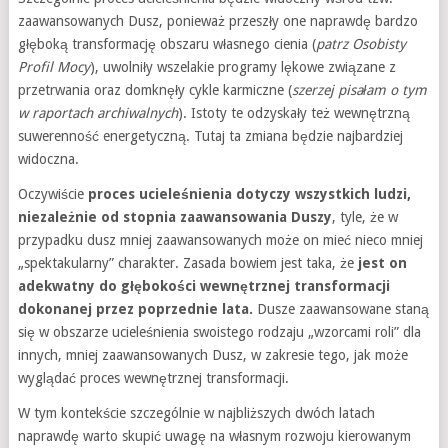
zaawansowanych Dusz, ponieważ przeszły one naprawdę bardzo
głęboką transformację obszaru własnego cienia (
patrz Osobisty
Profil Mocy
), uwolniły wszelakie programy lękowe związane z
przetrwania oraz domknęły cykle karmiczne (
szerzej pisałam o tym
w raportach archiwalnych
). Istoty te odzyskały też wewnętrzną
suwerenność energetyczną. Tutaj ta zmiana będzie najbardziej
widoczna.
Oczywiście
proces ucieleśnienia dotyczy wszystkich ludzi,
niezależnie od stopnia zaawansowania Duszy
, tyle, że w
przypadku dusz mniej zaawansowanych może on mieć nieco mniej
„spektakularny” charakter. Zasada bowiem jest taka, że
jest on
adekwatny do głębokości wewnętrznej transformacji
dokonanej przez poprzednie lata.
Dusze zaawansowane staną
się w obszarze ucieleśnienia swoistego rodzaju „wzorcami roli” dla
innych, mniej zaawansowanych Dusz, w zakresie tego, jak może
wyglądać proces wewnętrznej transformacji.
W tym kontekście szczególnie w najbliższych dwóch latach
naprawdę warto skupić uwagę na własnym rozwoju kierowanym