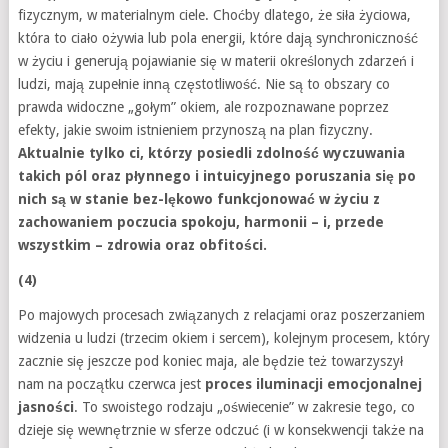
fizycznym, w materialnym ciele. Choćby dlatego, że siła życiowa,
która to ciało ożywia lub pola energii, które dają synchroniczność
w życiu i generują pojawianie się w materii określonych zdarzeń i
ludzi, mają zupełnie inną częstotliwość. Nie są to obszary co
prawda widoczne „gołym” okiem, ale rozpoznawane poprzez
efekty, jakie swoim istnieniem przynoszą na plan fizyczny.
Aktualnie tylko ci, którzy posiedli zdolność wyczuwania
takich pól oraz płynnego i intuicyjnego poruszania się po
nich są w stanie bez-lękowo funkcjonować w życiu z
zachowaniem poczucia spokoju, harmonii – i, przede
wszystkim – zdrowia oraz obfitości.
(4)
Po majowych procesach związanych z relacjami oraz poszerzaniem
widzenia u ludzi (trzecim okiem i sercem), kolejnym procesem, który
zacznie się jeszcze pod koniec maja, ale będzie też towarzyszył
nam na początku czerwca jest
proces iluminacji emocjonalnej
jasności
. To swoistego rodzaju „oświecenie” w zakresie tego, co
dzieje się wewnętrznie w sferze odczuć (i w konsekwencji także na