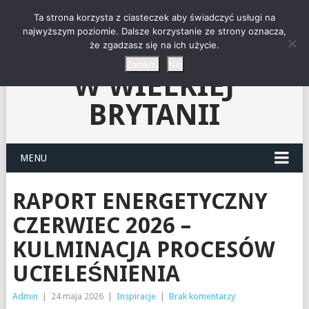
"NIEZNANY ŚWIAT"-
Ta strona korzysta z ciasteczek aby świadczyć usługi na
najwyższym poziomie. Dalsze korzystanie ze strony oznacza,
że zgadzasz się na ich użycie.
KLUB CZYTELNIKÓW
Zamknij
Nie
W WIELKIEJ
BRYTANII
MENU
RAPORT ENERGETYCZNY
CZERWIEC 2026 –
KULMINACJA PROCESÓW
UCIELEŚNIENIA
Admin
|
24 maja 2026
|
Inspiracje
|
Brak komentarzy