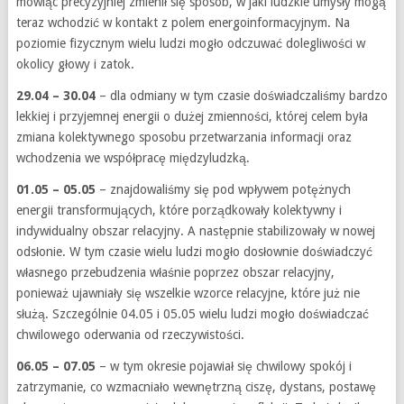
mówiąc precyzyjniej zmienił się sposób, w jaki ludzkie umysły mogą
teraz wchodzić w kontakt z polem energoinformacyjnym. Na
poziomie fizycznym wielu ludzi mogło odczuwać dolegliwości w
okolicy głowy i zatok.
29.04 – 30.04
– dla odmiany w tym czasie doświadczaliśmy bardzo
lekkiej i przyjemnej energii o dużej zmienności, której celem była
zmiana kolektywnego sposobu przetwarzania informacji oraz
wchodzenia we współpracę międzyludzką.
01.05 – 05.05
– znajdowaliśmy się pod wpływem potężnych
energii transformujących, które porządkowały kolektywny i
indywidualny obszar relacyjny. A następnie stabilizowały w nowej
odsłonie. W tym czasie wielu ludzi mogło dosłownie doświadczyć
własnego przebudzenia właśnie poprzez obszar relacyjny,
ponieważ ujawniały się wszelkie wzorce relacyjne, które już nie
służą. Szczególnie 04.05 i 05.05 wielu ludzi mogło doświadczać
chwilowego oderwania od rzeczywistości.
06.05 – 07.05
– w tym okresie pojawiał się chwilowy spokój i
zatrzymanie, co wzmacniało wewnętrzną ciszę, dystans, postawę