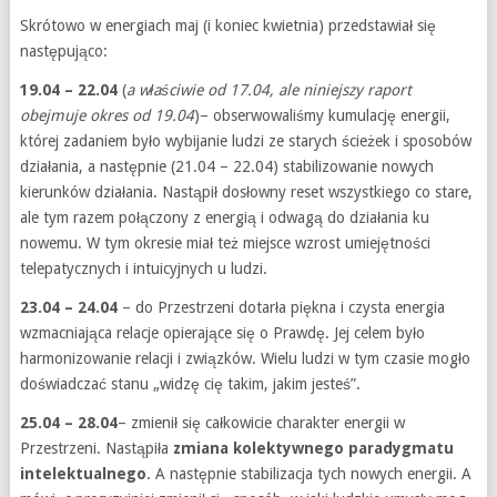
Skrótowo w energiach maj (i koniec kwietnia) przedstawiał się
następująco:
19.04 – 22.04
(
a właściwie od 17.04, ale niniejszy raport
obejmuje okres od 19.04
)– obserwowaliśmy kumulację energii,
której zadaniem było wybijanie ludzi ze starych ścieżek i sposobów
działania, a następnie (21.04 – 22.04) stabilizowanie nowych
kierunków działania. Nastąpił dosłowny reset wszystkiego co stare,
ale tym razem połączony z energią i odwagą do działania ku
nowemu. W tym okresie miał też miejsce wzrost umiejętności
telepatycznych i intuicyjnych u ludzi.
23.04 – 24.04
– do Przestrzeni dotarła piękna i czysta energia
wzmacniająca relacje opierające się o Prawdę. Jej celem było
harmonizowanie relacji i związków. Wielu ludzi w tym czasie mogło
doświadczać stanu „widzę cię takim, jakim jesteś”.
25.04 – 28.04
– zmienił się całkowicie charakter energii w
Przestrzeni. Nastąpiła
zmiana kolektywnego paradygmatu
intelektualnego
. A następnie stabilizacja tych nowych energii. A