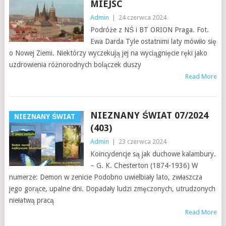
MIEJSC
Admin
|
24 czerwca 2024
Podróże z NŚ i BT ORION Praga. Fot.
Ewa Darda Tyle ostatnimi laty mówiło się
o Nowej Ziemi. Niektórzy wyczekują jej na wyciągnięcie ręki jako
uzdrowienia różnorodnych bolączek duszy
Read More
NIEZNANY ŚWIAT 07/2024
NIEZNANY ŚWIAT
(403)
Admin
|
23 czerwca 2024
Koincydencje są jak duchowe kalambury.
– G. K. Chesterton (1874-1936) W
numerze: Demon w zenicie Podobno uwielbiały lato, zwłaszcza
jego gorące, upalne dni. Dopadały ludzi zmęczonych, utrudzonych
niełatwą pracą
Read More