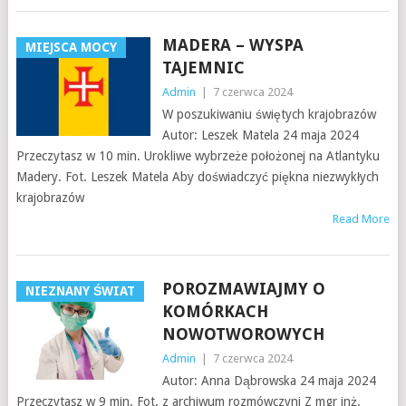
MADERA – WYSPA
MIEJSCA MOCY
TAJEMNIC
Admin
|
7 czerwca 2024
W poszukiwaniu świętych krajobrazów
Autor: Leszek Matela 24 maja 2024
Przeczytasz w 10 min. Urokliwe wybrzeże położonej na Atlantyku
Madery. Fot. Leszek Matela Aby doświadczyć piękna niezwykłych
krajobrazów
Read More
POROZMAWIAJMY O
NIEZNANY ŚWIAT
KOMÓRKACH
NOWOTWOROWYCH
Admin
|
7 czerwca 2024
Autor: Anna Dąbrowska 24 maja 2024
Przeczytasz w 9 min. Fot. z archiwum rozmówczyni Z mgr inż.