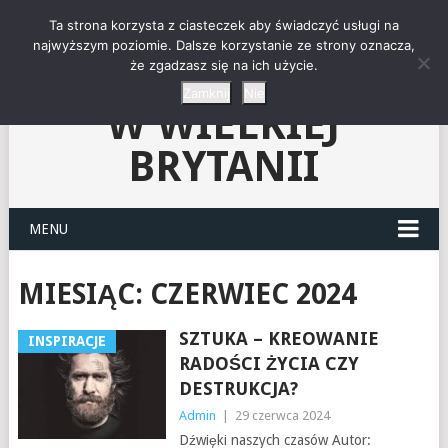
"NIEZNANY ŚWIAT"-
Ta strona korzysta z ciasteczek aby świadczyć usługi na
najwyższym poziomie. Dalsze korzystanie ze strony oznacza,
że zgadzasz się na ich użycie.
KLUB CZYTELNIKÓW
Zamknij
Nie
W WIELKIEJ
BRYTANII
MENU
MIESIĄC:
CZERWIEC 2024
SZTUKA – KREOWANIE
INSPIRACJE
RADOŚCI ŻYCIA CZY
DESTRUKCJA?
Admin
|
29 czerwca 2024
Dźwięki naszych czasów Autor: