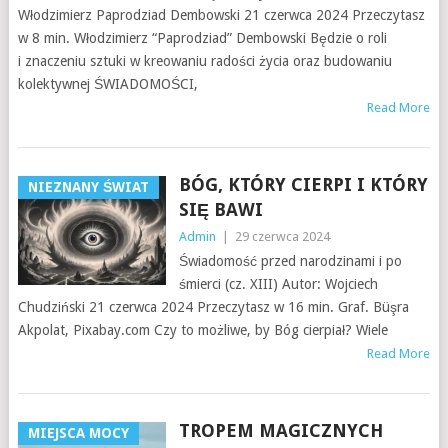
Włodzimierz Paprodziad Dembowski 21 czerwca 2024 Przeczytasz
w 8 min. Włodzimierz “Paprodziad” Dembowski Będzie o roli
i znaczeniu sztuki w kreowaniu radości życia oraz budowaniu
kolektywnej ŚWIADOMOŚCI,
Read More
BÓG, KTÓRY CIERPI I KTÓRY
NIEZNANY ŚWIAT
SIĘ BAWI
Admin
|
29 czerwca 2024
Świadomość przed narodzinami i po
śmierci (cz. XIII) Autor: Wojciech
Chudziński 21 czerwca 2024 Przeczytasz w 16 min. Graf. Büşra
Akpolat, Pixabay.com Czy to możliwe, by Bóg cierpiał? Wiele
Read More
TROPEM MAGICZNYCH
MIEJSCA MOCY