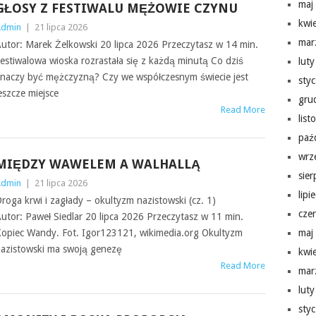
maj
GŁOSY Z FESTIWALU MĘŻOWIE CZYNU
kwi
Admin
|
21 lipca 2026
mar
utor: Marek Żelkowski 20 lipca 2026 Przeczytasz w 14 min.
estiwalowa wioska rozrastała się z każdą minutą Co dziś
lut
naczy być mężczyzną? Czy we współczesnym świecie jest
sty
eszcze miejsce
gru
Read More
lis
paź
wrz
MIĘDZY WAWELEM A WALHALLĄ
sie
Admin
|
21 lipca 2026
lipi
roga krwi i zagłady – okultyzm nazistowski (cz. 1)
cze
utor: Paweł Siedlar 20 lipca 2026 Przeczytasz w 11 min.
opiec Wandy. Fot. Igor123121, wikimedia.org Okultyzm
maj
azistowski ma swoją genezę
kwi
Read More
mar
lut
sty