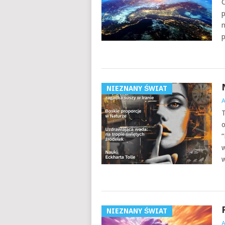
C
p
n
p
NIEZNANY ŚWIAT
T
o
“
w
w
NIEZNANY ŚWIAT