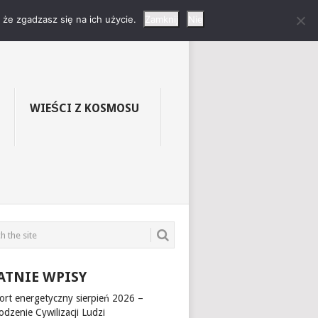
LNIKÓW W
że zgadzasz się na ich użycie.
Zamknij
Nie
WIEŚCI Z KOSMOSU
ATNIE WPISY
ort energetyczny sierpień 2026 –
dzenie Cywilizacji Ludzi