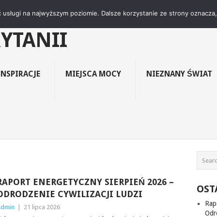
ŚWIAT"- KLUB CZYTE
 usługi na najwyższym poziomie. Dalsze korzystanie ze strony oznacza, 
RYTANII
INSPIRACJE
MIEJSCA MOCY
NIEZNANY ŚWIAT
RAPORT ENERGETYCZNY SIERPIEŃ 2026 –
OST
ODRODZENIE CYWILIZACJI LUDZI
Rap
Admin
|
21 lipca 2026
Odro