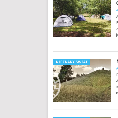
A
F
z
j
NIEZNANY ŚWIAT
D
A
K
n