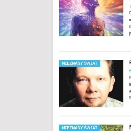
T
D
m
s
p
NIEZNANY ŚWIAT
P
m
a
NIEZNANY ŚWIAT