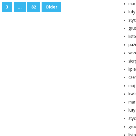
mar
3
…
82
Older
lut
sty
gru
lis
paź
wrz
sie
lipi
cze
maj
kwi
mar
lut
sty
gru
lis