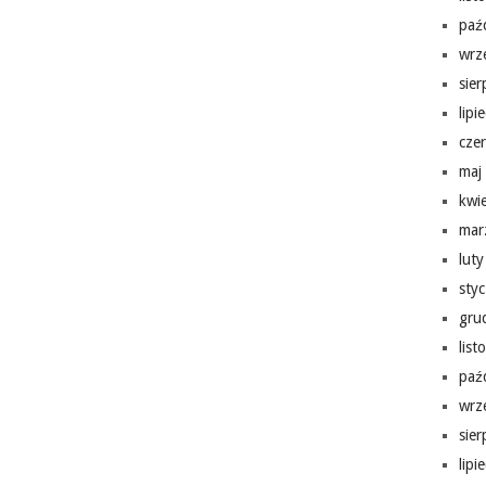
paź
wrz
sie
lipi
cze
maj
kwi
mar
lut
sty
gru
lis
paź
wrz
sie
lipi