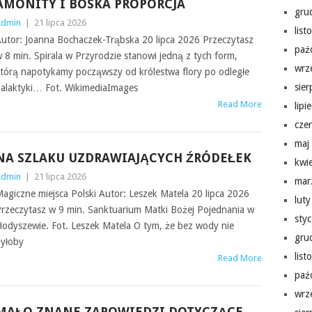
AMONITY I BOSKA PROPORCJA
gru
Admin
|
21 lipca 2026
lis
utor: Joanna Bochaczek-Trąbska 20 lipca 2026 Przeczytasz
paź
 8 min. Spirala w Przyrodzie stanowi jedną z tych form,
wrz
tórą napotykamy począwszy od królestwa flory po odległe
sie
alaktyki… Fot. WikimediaImages
Read More
lipi
cze
maj
NA SZLAKU UZDRAWIAJĄCYCH ŹRÓDEŁEK
kwi
Admin
|
21 lipca 2026
mar
agiczne miejsca Polski Autor: Leszek Matela 20 lipca 2026
lut
rzeczytasz w 9 min. Sanktuarium Matki Bożej Pojednania w
sty
odyszewie. Fot. Leszek Matela O tym, że bez wody nie
gru
yłoby
lis
Read More
paź
wrz
MAŁO ZNANE ZAPOWIEDZI DOTYCZĄCE