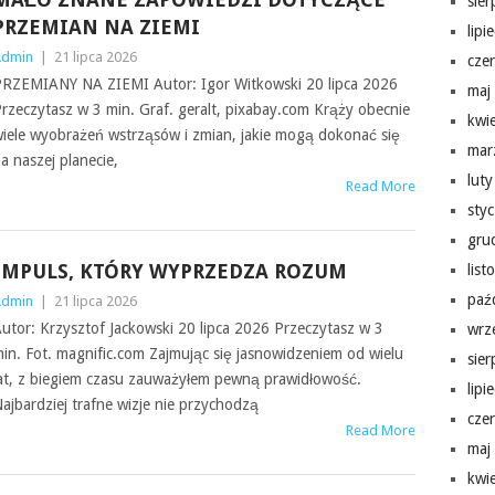
sie
PRZEMIAN NA ZIEMI
lipi
Admin
|
21 lipca 2026
cze
RZEMIANY NA ZIEMI Autor: Igor Witkowski 20 lipca 2026
maj
rzeczytasz w 3 min. Graf. geralt, pixabay.com Krąży obecnie
kwi
iele wyobrażeń wstrząsów i zmian, jakie mogą dokonać się
mar
a naszej planecie,
lut
Read More
sty
gru
IMPULS, KTÓRY WYPRZEDZA ROZUM
lis
paź
Admin
|
21 lipca 2026
utor: Krzysztof Jackowski 20 lipca 2026 Przeczytasz w 3
wrz
in. Fot. magnific.com Zajmując się jasnowidzeniem od wielu
sie
at, z biegiem czasu zauważyłem pewną prawidłowość.
lipi
ajbardziej trafne wizje nie przychodzą
cze
Read More
maj
kwi