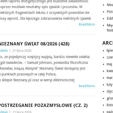
elem raportu energetycznego jest budzenie świadomości
Nie
oprzez możliwie neutralny opis zjawisk i procesów. W
Pos
iektórych fragmentach tekstu z oczywistych powodów nie
iszę wprost. Dla lepszego zobrazowania niektórych zjawisk
Eckh
Read More
Mię
fes
ARC
NIEZNANY ŚWIAT 08/2026 (428)
lipi
Admin
|
21 lipca 2026
o, że pojedynczy sceptycy wątpią, bardzo niewiele osłabia
cze
gół świadectw. – Samuel Johnson, powiastka filozoficzna
maj
Rasselas, książę Abisynii” Nieznany Świat dostępny jest
kwi
 punktach prasowych w całej Polsce,
mar
 sklepie Nieznany.pl oraz w wersji elektronicznej
lut
Read More
sty
gru
POSTRZEGANIE POZAZMYSŁOWE (CZ. 2)
lis
paź
Admin
|
21 lipca 2026