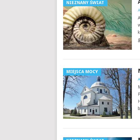
NIEZNANY ŚWIAT
A
w
k
g
MIEJSCA MOCY
M
P
H
b