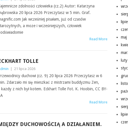
ajemnicze zdolności człowieka (cz.2) Autor: Katarzyna
wrz
ąbrowska 20 lipca 2026 Przeczytasz w 5 min. Graf.
sie
agnific.com Jak wcześniej pisałam, już od czasów
lipi
tarożytnych, a może i wcześniejszych, człowiek
cze
odświadomie
maj
Read More
kwi
mar
ECKHART TOLLE
lut
sty
Admin
|
21 lipca 2026
rzewodnicy duchowi (cz. 9) 20 lipca 2026 Przeczytasz w 6
gru
in. Zdarzało mi się mieszkać z mistrzami buddyzmu Zen,
lis
 każdy z nich był kotem. Eckhart Tolle Fot. K. Hoobin, CC BY-
paź
SA
wrz
Read More
sie
lipi
cze
MIĘDZY DUCHOWOŚCIĄ A DZIAŁANIEM.