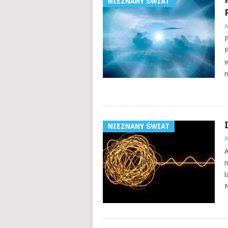
NIEZNANY ŚWIAT
P
P
w
n
NIEZNANY ŚWIAT
A
m
l
N