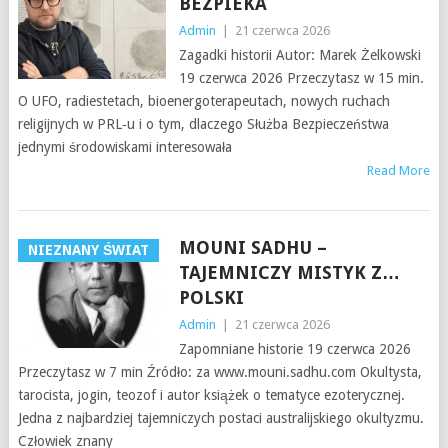
BEZPIEKA
Admin
|
21 czerwca 2026
Zagadki historii Autor: Marek Żelkowski
19 czerwca 2026 Przeczytasz w 15 min.
O UFO, radiestetach, bioenergoterapeutach, nowych ruchach
religijnych w PRL‑u i o tym, dlaczego Służba Bezpieczeństwa
jednymi środowiskami interesowała
Read More
MOUNI SADHU –
NIEZNANY ŚWIAT
TAJEMNICZY MISTYK Z…
POLSKI
Admin
|
21 czerwca 2026
Zapomniane historie 19 czerwca 2026
Przeczytasz w 7 min Źródło: za www.mouni.sadhu.com Okultysta,
tarocista, jogin, teozof i autor książek o tematyce ezoterycznej.
Jedna z najbardziej tajemniczych postaci australijskiego okultyzmu.
Człowiek znany