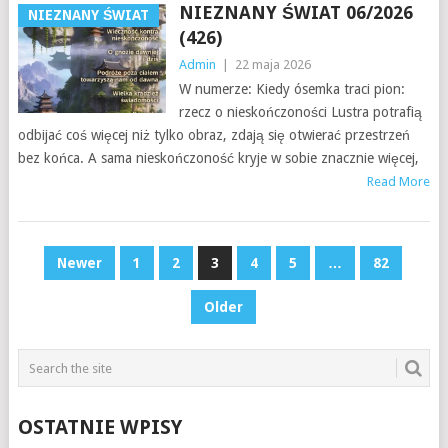
NIEZNANY ŚWIAT 06/2026
NIEZNANY ŚWIAT
(426)
Admin
|
22 maja 2026
W numerze: Kiedy ósemka traci pion:
rzecz o nieskończoności Lustra potrafią
odbijać coś więcej niż tylko obraz, zdają się otwierać przestrzeń
bez końca. A sama nieskończoność kryje w sobie znacznie więcej,
Read More
STRONICOWANIE
Newer
1
2
3
4
5
…
82
WPISÓW
Older
OSTATNIE WPISY