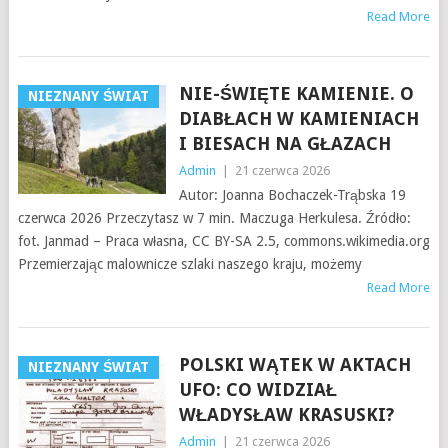
Read More
NIE-ŚWIĘTE KAMIENIE. O
NIEZNANY ŚWIAT
DIABŁACH W KAMIENIACH
I BIESACH NA GŁAZACH
Admin
|
21 czerwca 2026
Autor: Joanna Bochaczek-Trąbska 19
czerwca 2026 Przeczytasz w 7 min. Maczuga Herkulesa. Źródło:
fot. Janmad – Praca własna, CC BY-SA 2.5, commons.wikimedia.org
Przemierzając malownicze szlaki naszego kraju, możemy
Read More
POLSKI WĄTEK W AKTACH
NIEZNANY ŚWIAT
UFO: CO WIDZIAŁ
WŁADYSŁAW KRASUSKI?
Admin
|
21 czerwca 2026