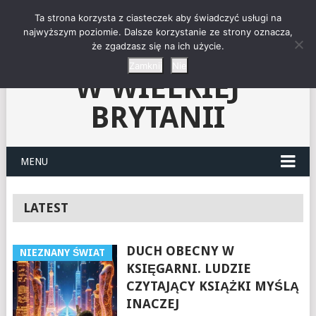
"NIEZNANY ŚWIAT"-
Ta strona korzysta z ciasteczek aby świadczyć usługi na
najwyższym poziomie. Dalsze korzystanie ze strony oznacza,
że zgadzasz się na ich użycie.
KLUB CZYTELNIKÓW
Zamknij
Nie
W WIELKIEJ
BRYTANII
MENU
LATEST
DUCH OBECNY W
NIEZNANY ŚWIAT
KSIĘGARNI. LUDZIE
CZYTAJĄCY KSIĄŻKI MYŚLĄ
INACZEJ