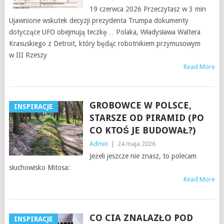
19 czerwca 2026 Przeczytasz w 3 min
Ujawnione wskutek decyzji prezydenta Trumpa dokumenty
dotyczące UFO obejmują teczkę… Polaka, Władysława Waltera
Krasuskiego z Detroit, który będąc robotnikiem przymusowym
w III Rzeszy
Read More
GROBOWCE W POLSCE,
INSPIRACJE
STARSZE OD PIRAMID (PO
CO KTOŚ JE BUDOWAŁ?)
Admin
|
24 maja 2026
Jeżeli jeszcze nie znasz, to polecam
słuchowisko Mitosa:
Read More
CO CIA ZNALAZŁO POD
INSPIRACJE