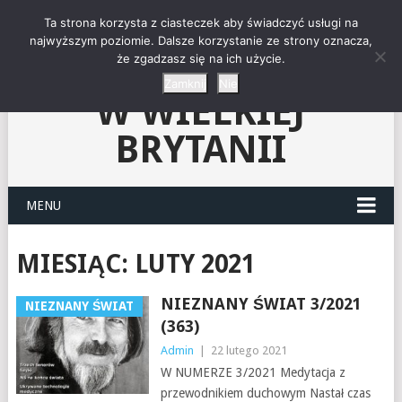
"NIEZNANY ŚWIAT"-
Ta strona korzysta z ciasteczek aby świadczyć usługi na
najwyższym poziomie. Dalsze korzystanie ze strony oznacza,
że zgadzasz się na ich użycie.
KLUB CZYTELNIKÓW
Zamknij
Nie
W WIELKIEJ
BRYTANII
MENU
MIESIĄC:
LUTY 2021
NIEZNANY ŚWIAT 3/2021
NIEZNANY ŚWIAT
(363)
Admin
|
22 lutego 2021
W NUMERZE 3/2021 Medytacja z
przewodnikiem duchowym Nastał czas