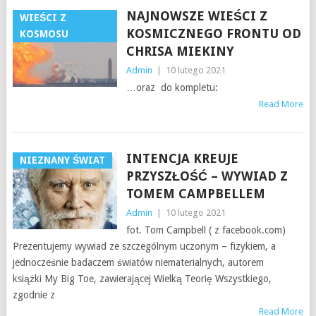
NAJNOWSZE WIEŚCI Z
WIEŚCI Z
KOSMICZNEGO FRONTU OD
KOSMOSU
CHRISA MIEKINY
Admin
|
10 lutego 2021
…oraz do kompletu:
Read More
INTENCJA KREUJE
NIEZNANY ŚWIAT
PRZYSZŁOŚĆ – WYWIAD Z
TOMEM CAMPBELLEM
Admin
|
10 lutego 2021
fot. Tom Campbell ( z facebook.com)
Prezentujemy wywiad ze szczególnym uczonym – fizykiem, a
jednocześnie badaczem światów niematerialnych, autorem
książki My Big Toe, zawierającej Wielką Teorię Wszystkiego,
zgodnie z
Read More