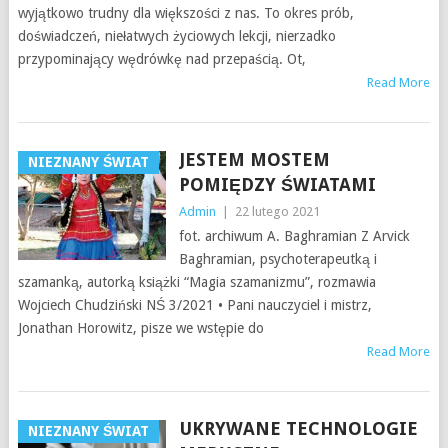
wyjątkowo trudny dla większości z nas. To okres prób,
doświadczeń, niełatwych życiowych lekcji, nierzadko
przypominający wędrówkę nad przepaścią. Ot,
Read More
JESTEM MOSTEM
NIEZNANY ŚWIAT
POMIĘDZY ŚWIATAMI
Admin
|
22 lutego 2021
fot. archiwum A. Baghramian Z Arvick
Baghramian, psychoterapeutką i
szamanką, autorką książki “Magia szamanizmu”, rozmawia
Wojciech Chudziński NŚ 3/2021 • Pani nauczyciel i mistrz,
Jonathan Horowitz, pisze we wstępie do
Read More
UKRYWANE TECHNOLOGIE
NIEZNANY ŚWIAT