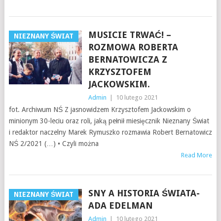
MUSICIE TRWAĆ! –
NIEZNANY ŚWIAT
ROZMOWA ROBERTA
BERNATOWICZA Z
KRZYSZTOFEM
JACKOWSKIM.
Admin
|
10 lutego 2021
fot. Archiwum NŚ Z jasnowidzem Krzysztofem Jackowskim o
minionym 30-leciu oraz roli, jaką pełnił miesięcznik Nieznany Świat
i redaktor naczelny Marek Rymuszko rozmawia Robert Bernatowicz
NŚ 2/2021 (…) • Czyli można
Read More
SNY A HISTORIA ŚWIATA-
NIEZNANY ŚWIAT
ADA EDELMAN
Admin
|
10 lutego 2021