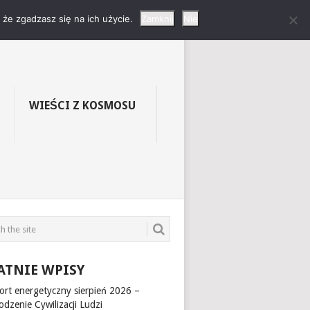
LNIKÓW W
że zgadzasz się na ich użycie.
Zamknij
Nie
WIEŚCI Z KOSMOSU
ATNIE WPISY
ort energetyczny sierpień 2026 –
dzenie Cywilizacji Ludzi