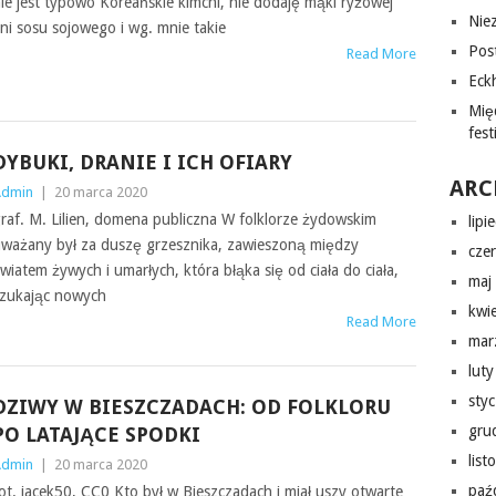
ie jest typowo Koreańskie kimchi, nie dodaję mąki ryżowej
Nie
ni sosu sojowego i wg. mnie takie
Pos
Read More
Eckh
Mię
fes
DYBUKI, DRANIE I ICH OFIARY
ARC
Admin
|
20 marca 2020
raf. M. Lilien, domena publiczna W folklorze żydowskim
lipi
ważany był za duszę grzesznika, zawieszoną między
cze
wiatem żywych i umarłych, która błąka się od ciała do ciała,
maj
zukając nowych
kwi
Read More
mar
lut
sty
DZIWY W BIESZCZADACH: OD FOLKLORU
gru
PO LATAJĄCE SPODKI
lis
Admin
|
20 marca 2020
paź
ot. jacek50, CC0 Kto był w Bieszczadach i miał uszy otwarte