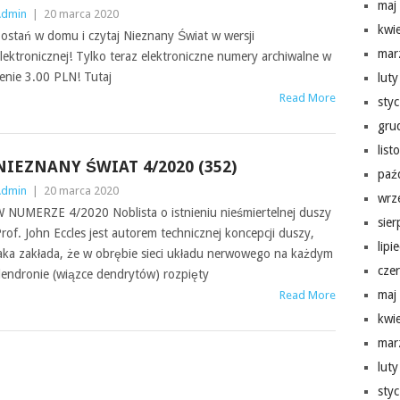
maj
Admin
|
20 marca 2020
kwi
ostań w domu i czytaj Nieznany Świat w wersji
mar
lektronicznej! Tylko teraz elektroniczne numery archiwalne w
cenie 3.00 PLN! Tutaj
lut
Read More
sty
gru
lis
NIEZNANY ŚWIAT 4/2020 (352)
paź
Admin
|
20 marca 2020
wrz
 NUMERZE 4/2020 Noblista o istnieniu nieśmiertelnej duszy
sie
rof. John Eccles jest autorem technicznej koncepcji duszy,
lipi
aka zakłada, że w obrębie sieci układu nerwowego na każdym
cze
endronie (wiązce dendrytów) rozpięty
maj
Read More
kwi
mar
lut
sty