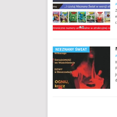
Z
e
NIEZNANY ŚWIAT
W
P
j
d