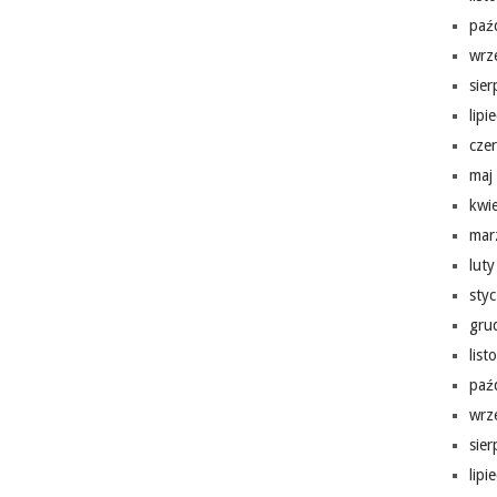
paź
wrz
sie
lipi
cze
maj
kwi
mar
lut
sty
gru
lis
paź
wrz
sie
lipi