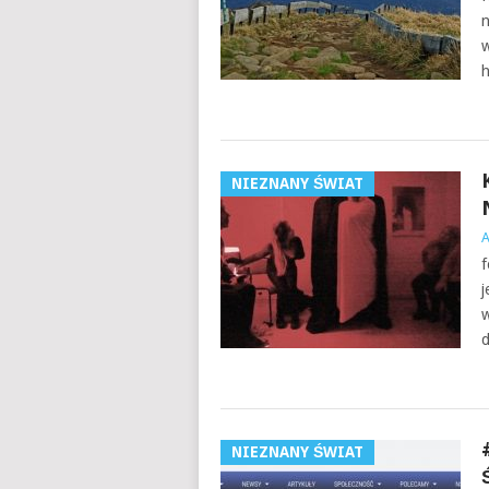
n
w
h
NIEZNANY ŚWIAT
f
j
w
d
NIEZNANY ŚWIAT