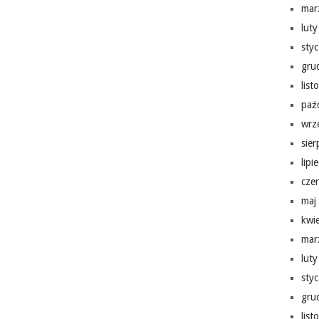
mar
lut
sty
gru
lis
paź
wrz
sie
lipi
cze
maj
kwi
mar
lut
sty
gru
lis