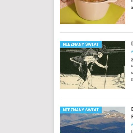
n
a
NIEZNANY ŚWIAT
g
u
ś
s
NIEZNANY ŚWIAT
f