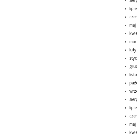
sie
lipi
cze
maj
kwi
mar
lut
sty
gru
lis
paź
wrz
sie
lipi
cze
maj
kwi