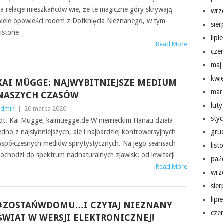
a relacje mieszkańców wie, że te magiczne góry skrywają
wrz
iele opowieści rodem z Dotknięcia Nieznanego, w tym
sie
istorie
lipi
Read More
cze
maj
kwi
KAI MÜGGE: NAJWYBITNIEJSZE MEDIUM
mar
NASZYCH CZASÓW
lut
Admin
|
20 marca 2020
sty
ot. Kai Mügge, kaimuegge.de W niemieckim Hanau działa
edno z najsłynniejszych, ale i najbardziej kontrowersyjnych
gru
spółczesnych mediów spirytystycznych. Na jego seansach
lis
ochodzi do spektrum nadnaturalnych zjawisk: od lewitacji
paź
Read More
wrz
sie
lipi
#ZOSTAŃWDOMU…I CZYTAJ NIEZNANY
cze
ŚWIAT W WERSJI ELEKTRONICZNEJ!