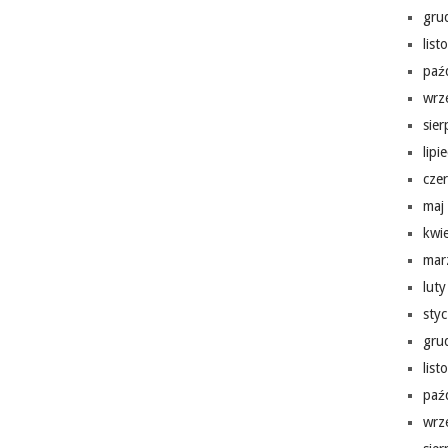
gru
lis
paź
wrz
sie
lipi
cze
maj
kwi
mar
lut
sty
gru
lis
paź
wrz