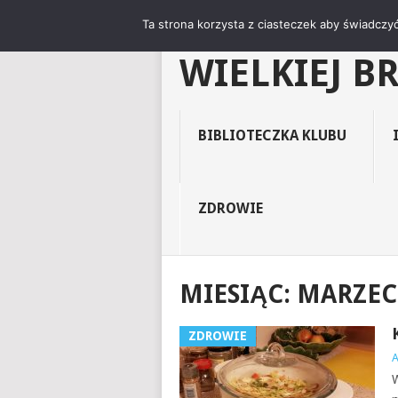
"NIEZNANY 
Ta strona korzysta z ciasteczek aby świadczyć
WIELKIEJ B
BIBLIOTECZKA KLUBU
ZDROWIE
MIESIĄC:
MARZEC
ZDROWIE
W