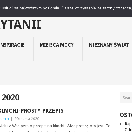
ŚWIAT"- KLUB CZYTE
 usługi na najwyższym poziomie. Dalsze korzystanie ze strony oznacza, 
RYTANII
INSPIRACJE
MIEJSCA MOCY
NIEZNANY ŚWIAT
 2020
KIMCHI-PROSTY PRZEPIS
OST
Admin
|
20 marca 2020
Rap
ielu z Was pyta o przepis na kimchi. Więc proszę,oto jest. To
Odro