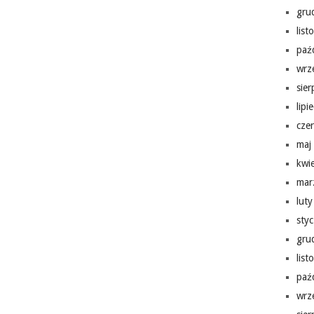
gru
lis
paź
wrz
sie
lipi
cze
maj
kwi
mar
lut
sty
gru
lis
paź
wrz