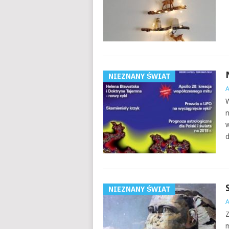
NIEZNANY ŚWIAT
n
w
d
NIEZNANY ŚWIAT
Z
m