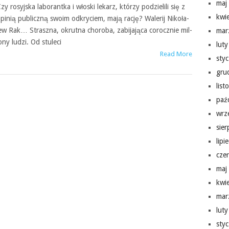
maj
zy rosyjska lab­o­ran­tka i włoski lekarz, którzy podzielili się z
kwi
pinią pub­liczną swoim odkryciem, mają rację? Walerij Nikoła­
ew Rak… Straszna, okrutna choroba, zabi­ja­jąca corocznie mil­
mar
ony ludzi. Od stuleci
lut
Read More
sty
gru
lis
paź
wrz
sie
lipi
cze
maj
kwi
mar
lut
sty