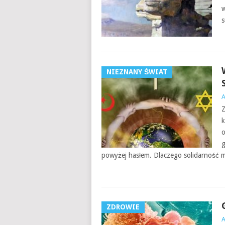
w
s
NIEZNANY ŚWIAT
Z
k
o
g
powyżej hasłem. Dlaczego sol­i­darność 
ZDROWIE