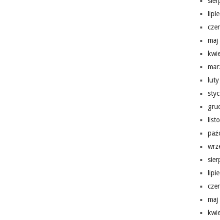
sie
lipi
cze
maj
kwi
mar
lut
sty
gru
lis
paź
wrz
sie
lipi
cze
maj
kwi