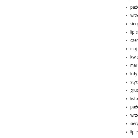
paź
wrz
sie
lipi
cze
maj
kwi
mar
lut
sty
gru
lis
paź
wrz
sie
lipi