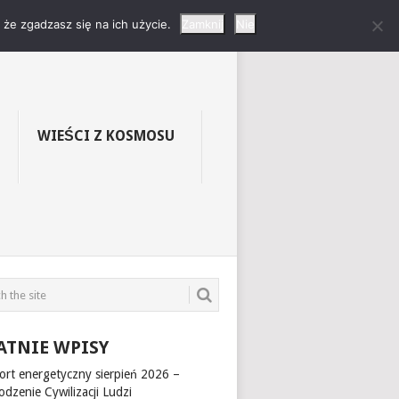
LNIKÓW W
że zgadzasz się na ich użycie.
Zamknij
Nie
WIEŚCI Z KOSMOSU
ATNIE WPISY
ort energetyczny sierpień 2026 –
dzenie Cywilizacji Ludzi