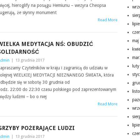
ięcej, hieroglify na posągu Hemi­unu – wezyra Cheopsa
wrz
ugerują, że słynny mon­u­ment
sie
Read More
lipi
cze
maj
WIELKA MEDYTACJA NŚ: OBUDZIĆ
kwi
SOLIDARNOŚĆ
mar
Admin
|
13 grudnia 2017
lut
apraszamy Czytel­ników w kraju i zagranicą do udzi­ału w
sty
ole­jnej WIELKIEJ MEDY­TACJI NIEZ­NANEGO ŚWIATA, która
dbędzie się w sobotę 30 grud­nia od
gru
odz. 22:00 do 22:30 czasu pol­skiego pod zaprezen­towanym
lis
między ludźmi – bo o niej
paź
Read More
wrz
sie
lipi
GRZYBY POŻERAJĄCE LUDZI
cze
Admin
|
13 grudnia 2017