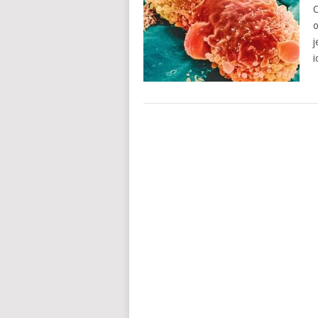
C
o
j
i