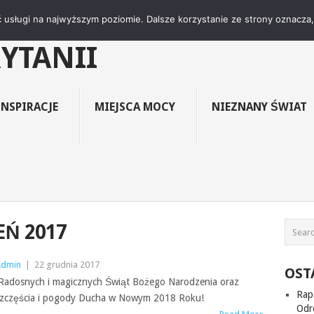
ŚWIAT"- KLUB CZYTE
 usługi na najwyższym poziomie. Dalsze korzystanie ze strony oznacza, 
RYTANII
INSPIRACJE
MIEJSCA MOCY
NIEZNANY ŚWIAT
Ń 2017
Admin
|
22 grudnia 2017
OST
adosnych i magicznych Świąt Bożego Narodzenia oraz
Rap
zczęścia i pogody Ducha w Nowym 2018 Roku!
Odro