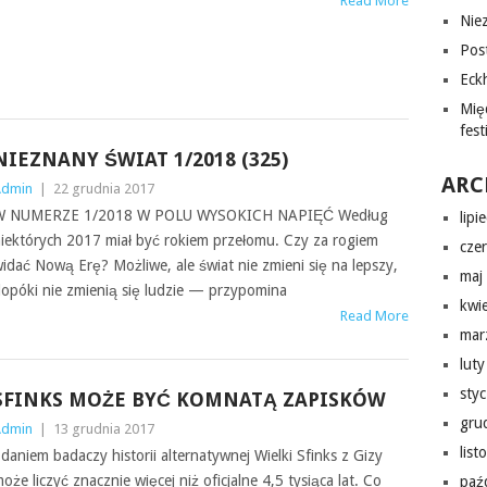
Read More
Nie
Pos
Eckh
Mię
fes
NIEZNANY ŚWIAT 1/2018 (325)
ARC
Admin
|
22 grudnia 2017
W NUMERZE 1/​2018 W POLU WYSO­KICH NAPIĘĆ Według
lipi
iek­tórych 2017 miał być rok­iem przełomu. Czy za rogiem
cze
idać Nową Erę? Możliwe, ale świat nie zmieni się na lep­szy,
maj
opóki nie zmienią się ludzie — przy­pom­ina
kwi
Read More
mar
lut
sty
SFINKS MOŻE BYĆ KOMNATĄ ZAPISKÓW
gru
Admin
|
13 grudnia 2017
lis
daniem badaczy his­torii alter­naty­wnej Wielki Sfinks z Gizy
oże liczyć znacznie więcej niż ofic­jalne 4,5 tysiąca lat. Co
paź