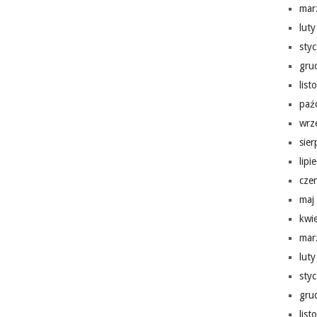
mar
lut
sty
gru
lis
paź
wrz
sie
lipi
cze
maj
kwi
mar
lut
sty
gru
lis