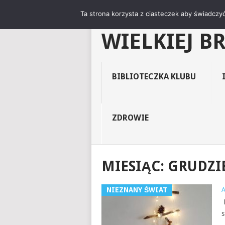
"NIEZNANY 
Ta strona korzysta z ciasteczek aby świadczyć
WIELKIEJ B
BIBLIOTECZKA KLUBU
ZDROWIE
MIESIĄC:
GRUDZIE
NIEZNANY ŚWIAT
R
s